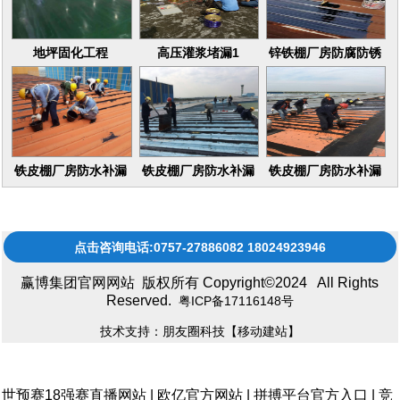
地坪固化工程
高压灌浆堵漏1
锌铁棚厂房防腐防锈
16
铁皮棚厂房防水补漏
铁皮棚厂房防水补漏
铁皮棚厂房防水补漏
维修更换
维修更换17
维修更换15
点击咨询电话:0757-27886082 18024923946
赢博集团官网网站 版权所有 Copyright©2024 All Rights
Reserved.
粤ICP备17116148号
技术支持：朋友圈科技
【移动建站】
世预赛18强赛直播网站
|
欧亿官方网站
|
拼搏平台官方入口
|
竞