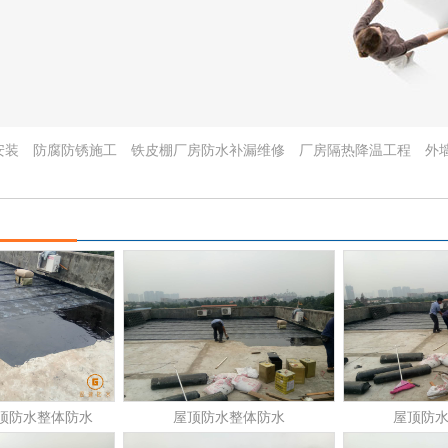
安装
防腐防锈施工
铁皮棚厂房防水补漏维修
厂房隔热降温工程
外
顶防水整体防水
屋顶防水整体防水
屋顶防