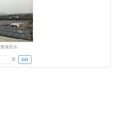
水整体防水
页
GO