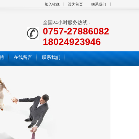
加入收藏
设为首页
联系我们
全国24小时服务热线 :
0757-27886082
18024923946
聘
在线留言
联系我们