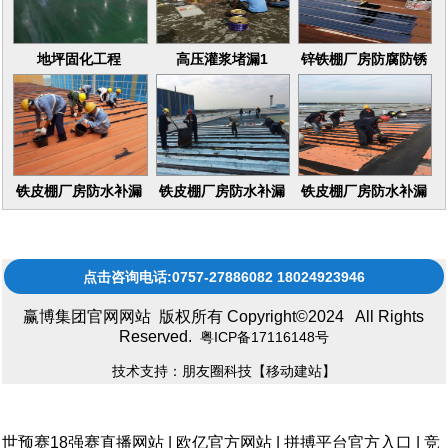
地坪固化工程
高压灌浆堵漏1
锌铁棚厂房防腐防锈
16
铁皮棚厂房防水补漏
铁皮棚厂房防水补漏
铁皮棚厂房防水补漏
维修更换
维修更换17
维修更换15
点击咨询电话:0757-27886082 18024923946
赢博集团官网网站 版权所有 Copyright©2024 All Rights
Reserved.
粤ICP备17116148号
技术支持：朋友圈科技
【移动建站】
世预赛18强赛直播网站
|
欧亿官方网站
|
拼搏平台官方入口
|
竞