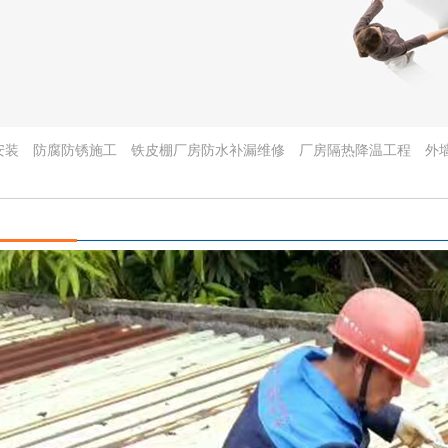
安装
防腐防锈施工
铁皮棚厂房防水补漏维修
厂房隔热降温工程
外