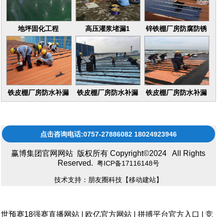
地坪固化工程
高压灌浆堵漏1
锌铁棚厂房防腐防锈
16
铁皮棚厂房防水补漏
铁皮棚厂房防水补漏
铁皮棚厂房防水补漏
维修更换
维修更换17
维修更换15
点击咨询电话:0757-27886082 18024923946
赢博集团官网网站 版权所有 Copyright©2024 All Rights
Reserved.
粤ICP备17116148号
技术支持：朋友圈科技
【移动建站】
世预赛18强赛直播网站
|
欧亿官方网站
|
拼搏平台官方入口
|
竞