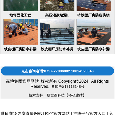
地坪固化工程
高压灌浆堵漏1
锌铁棚厂房防腐防锈
16
铁皮棚厂房防水补漏
铁皮棚厂房防水补漏
铁皮棚厂房防水补漏
维修更换
维修更换17
维修更换15
点击咨询电话:0757-27886082 18024923946
赢博集团官网网站 版权所有 Copyright©2024 All Rights
Reserved.
粤ICP备17116148号
技术支持：朋友圈科技
【移动建站】
世预赛18强赛直播网站
|
欧亿官方网站
|
拼搏平台官方入口
|
竞