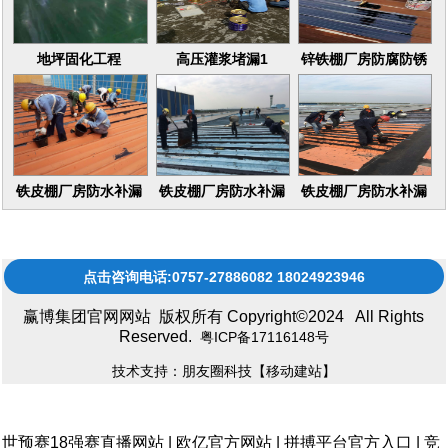
地坪固化工程
高压灌浆堵漏1
锌铁棚厂房防腐防锈
16
铁皮棚厂房防水补漏
铁皮棚厂房防水补漏
铁皮棚厂房防水补漏
维修更换
维修更换17
维修更换15
点击咨询电话:0757-27886082 18024923946
赢博集团官网网站 版权所有 Copyright©2024 All Rights
Reserved.
粤ICP备17116148号
技术支持：朋友圈科技
【移动建站】
世预赛18强赛直播网站
|
欧亿官方网站
|
拼搏平台官方入口
|
竞