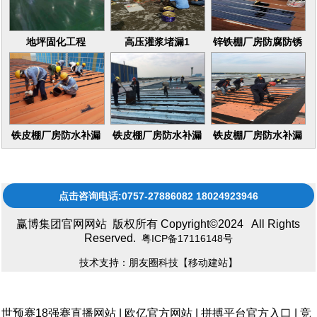
地坪固化工程
高压灌浆堵漏1
锌铁棚厂房防腐防锈
16
铁皮棚厂房防水补漏
铁皮棚厂房防水补漏
铁皮棚厂房防水补漏
维修更换
维修更换17
维修更换15
点击咨询电话:0757-27886082 18024923946
赢博集团官网网站 版权所有 Copyright©2024 All Rights
Reserved.
粤ICP备17116148号
技术支持：朋友圈科技
【移动建站】
世预赛18强赛直播网站
|
欧亿官方网站
|
拼搏平台官方入口
|
竞