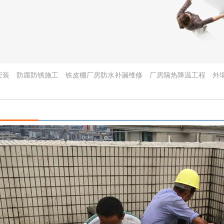
安装
防腐防锈施工
铁皮棚厂房防水补漏维修
厂房隔热降温工程
外