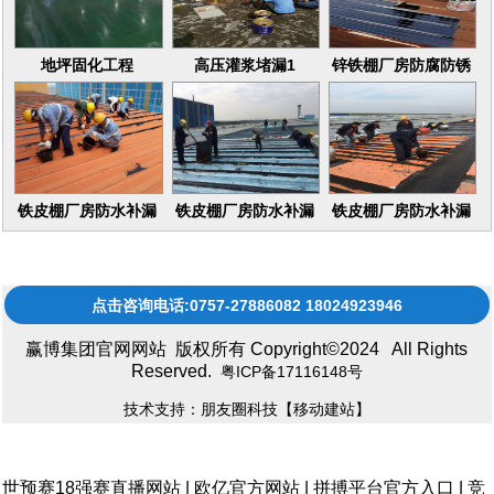
地坪固化工程
高压灌浆堵漏1
锌铁棚厂房防腐防锈
16
铁皮棚厂房防水补漏
铁皮棚厂房防水补漏
铁皮棚厂房防水补漏
维修更换
维修更换17
维修更换15
点击咨询电话:0757-27886082 18024923946
赢博集团官网网站 版权所有 Copyright©2024 All Rights
Reserved.
粤ICP备17116148号
技术支持：朋友圈科技
【移动建站】
世预赛18强赛直播网站
|
欧亿官方网站
|
拼搏平台官方入口
|
竞