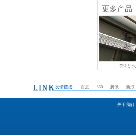
更多产品
天沟防水
友情链接:
百度
360
腾讯
新浪
关于我们