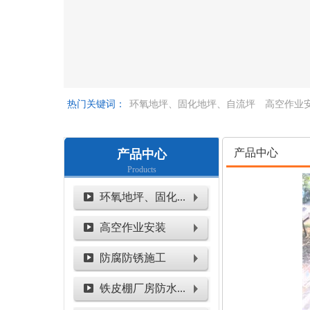
热门关键词：
环氧地坪、固化地坪、自流坪
高空作业
空作业
产品中心
产品中心
Products
环氧地坪、固化...
高空作业安装
防腐防锈施工
铁皮棚厂房防水...