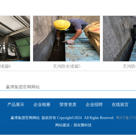
堵漏6
天沟防水堵漏5
天沟防
赢博集团官网网站
产品展示
企业相册
荣誉资质
企业招聘
在线留言
赢博集团官网网站 版权所有 Copyright©2024 All Rights Reserved.
粤ICP备171
网站建设：
朋友圈科技