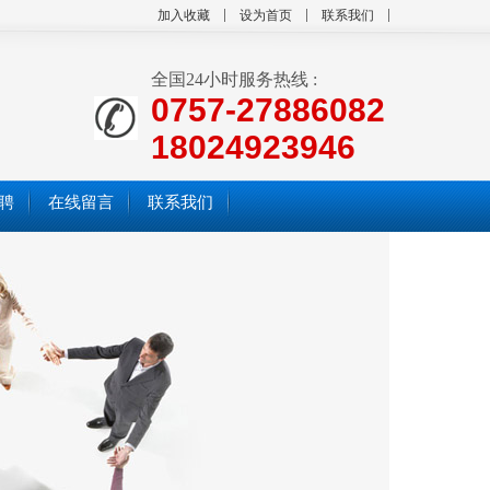
加入收藏
设为首页
联系我们
全国24小时服务热线 :
0757-27886082
18024923946
聘
在线留言
联系我们