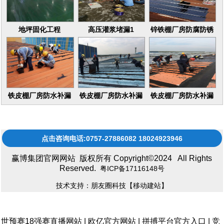
地坪固化工程
高压灌浆堵漏1
锌铁棚厂房防腐防锈
16
铁皮棚厂房防水补漏
铁皮棚厂房防水补漏
铁皮棚厂房防水补漏
维修更换
维修更换17
维修更换15
点击咨询电话:0757-27886082 18024923946
赢博集团官网网站 版权所有 Copyright©2024 All Rights
Reserved.
粤ICP备17116148号
技术支持：朋友圈科技
【移动建站】
世预赛18强赛直播网站
|
欧亿官方网站
|
拼搏平台官方入口
|
竞