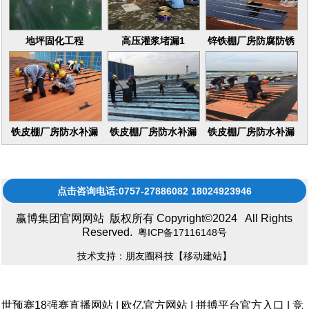
地坪固化工程
高压灌浆堵漏1
锌铁棚厂房防腐防锈
16
铁皮棚厂房防水补漏
铁皮棚厂房防水补漏
铁皮棚厂房防水补漏
维修更换
维修更换17
维修更换15
点击咨询电话:0757-27886082 18024923946
赢博集团官网网站 版权所有 Copyright©2024 All Rights
Reserved.
粤ICP备17116148号
技术支持：朋友圈科技
【移动建站】
世预赛18强赛直播网站
|
欧亿官方网站
|
拼搏平台官方入口
|
竞