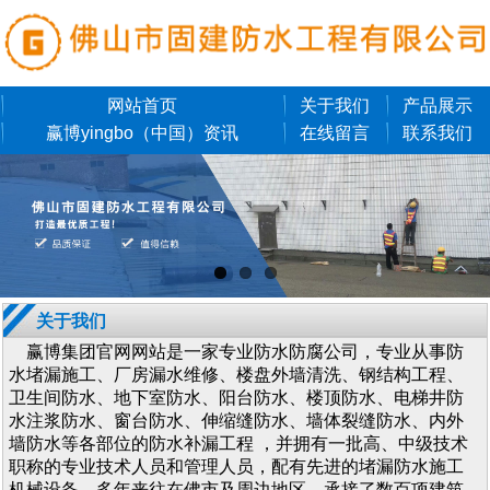
网站首页
关于我们
产品展示
赢博yingbo（中国）资讯
在线留言
联系我们
关于我们
赢博集团官网网站是一家专业防水防腐公司，专业从事防
水堵漏施工、厂房漏水维修、楼盘外墙清洗、钢结构工程、
卫生间防水、地下室防水、阳台防水、楼顶防水、电梯井防
水注浆防水、窗台防水、伸缩缝防水、墙体裂缝防水、内外
墙防水等各部位的防水补漏工程 ，并拥有一批高、中级技术
职称的专业技术人员和管理人员，配有先进的堵漏防水施工
机械设备。多年来往在佛市及周边地区，承接了数百项建筑