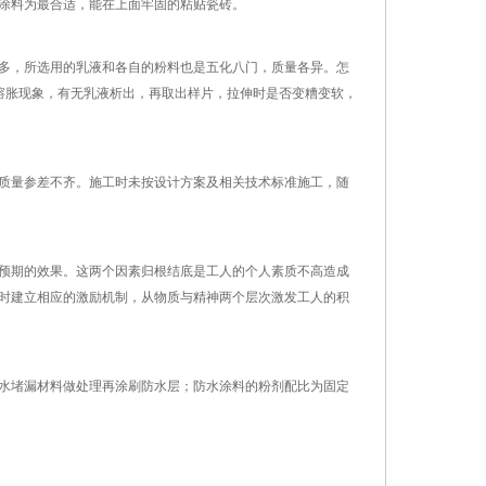
涂料为最合适，能在上面牢固的粘贴瓷砖。
多，所选用的乳液和各自的粉料也是五化八门，质量各异。怎
溶胀现象，有无乳液析出，再取出样片，拉伸时是否变糟变软，
质量参差不齐。施工时未按设计方案及相关技术标准施工，随
预期的效果。这两个因素归根结底是工人的个人素质不高造成
时建立相应的激励机制，从物质与精神两个层次激发工人的积
水堵漏材料做处理再涂刷防水层；防水涂料的粉剂配比为固定