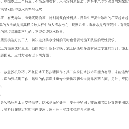
好。根据以上三个特点，不能选用卷材，只有涂料最合适，涂料中又以水泥基丙烯酸酯
法鉴别新型防水涂料的优劣
、有无异味、有无沉淀物等。特别是复合涂料类，目前生产复合涂料的厂家越来越
简单的方法就是将其样片放人杯中加入清水泡之，观察几天，看看水是否变混浊，有无
水的环境是非常不利的，不能保证防水质量。
要挑选好的工人，解决选择防水涂料的同时也需要对施工队伍的硬性要求。
方面造成的原因。我国防水行业起步晚，施工队伍很多没有经过专业的培训，施工
重要因素。应对方法有以下两方面：
其一故意投机取巧，不按防水工艺步骤操作；其二自身防水技术和能力有限，未能达到
质，应加强培训工作。培训的内容应注重专业素质和职业道德修养两方面。另外，应同
神。
底
项指标向工人交待清楚。防水基面的处理，要干净坚固；转角和管口位置先要用防
比；材料须在规定的时间内使用，用不完不能加水搅拌再次使用。