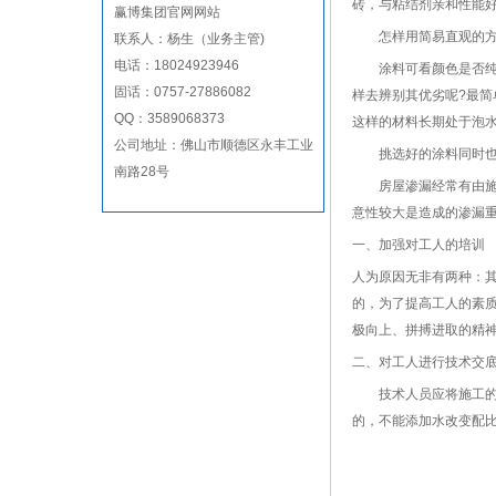
砖，与粘结剂亲和性能
赢博集团官网网站
怎样用简易直观的方
联系人：杨生（业务主管)
电话：18024923946
涂料可看颜色是否纯正
固话：0757-27886082
样去辨别其优劣呢?最
QQ：3589068373
这样的材料长期处于泡
公司地址：佛山市顺德区永丰工业
挑选好的涂料同时也需
南路28号
房屋渗漏经常有由施工
意性较大是造成的渗漏
一、加强对工人的培训
人为原因无非有两种：
的，为了提高工人的素
极向上、拼搏进取的精
二、对工人进行技术交
技术人员应将施工的各
的，不能添加水改变配