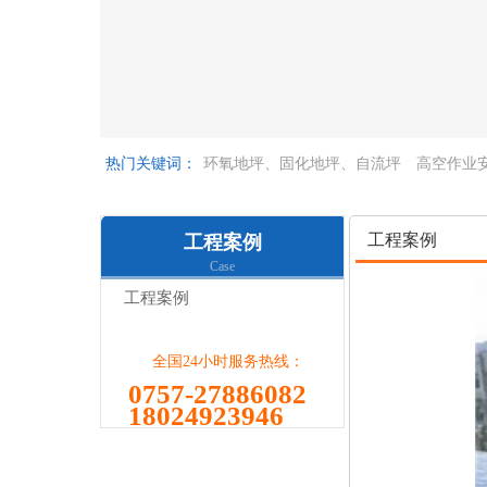
热门关键词：
环氧地坪、固化地坪、自流坪
高空作业
空作业
工程案例
工程案例
Case
工程案例
全国24小时服务热线：
0757-27886082
18024923946