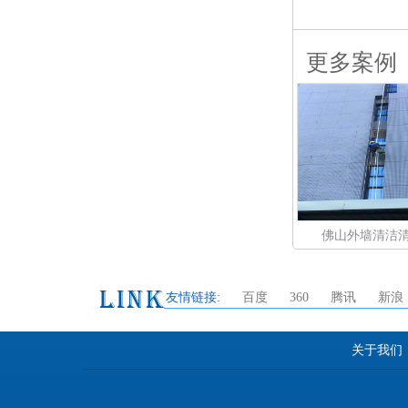
更多案例
佛山外墙清洁
友情链接:
百度
360
腾讯
新浪
关于我们