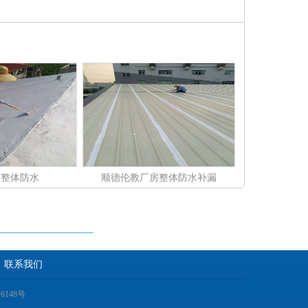
墅整体防水
顺德伦教厂房整体防水补漏
联系我们
16148号