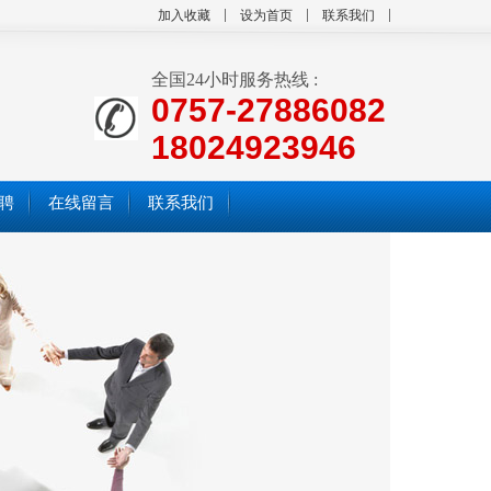
加入收藏
设为首页
联系我们
全国24小时服务热线 :
0757-27886082
18024923946
聘
在线留言
联系我们