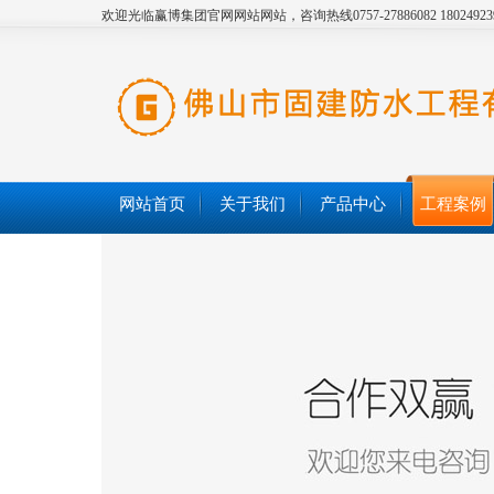
欢迎光临赢博集团官网网站网站，咨询热线0757-27886082 18024923
网站首页
关于我们
产品中心
工程案例